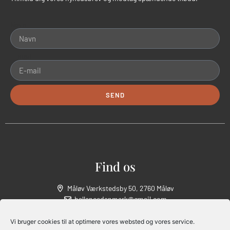
Navn
E-mail
SEND
Alternative:
Find os
Måløv Værkstedsby 50, 2760 Måløv
ballancedanmark@gmail.com
CVR: 43 71 73 40
Vi bruger cookies til at optimere vores websted og vores service.