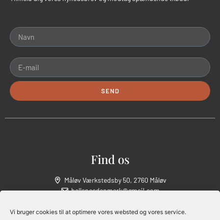
Navn
E-mail
SEND
Alternative:
Find os
Måløv Værkstedsby 50, 2760 Måløv
ballancedanmark@gmail.com
CVR: 43 71 73 40
Vi bruger cookies til at optimere vores websted og vores service.