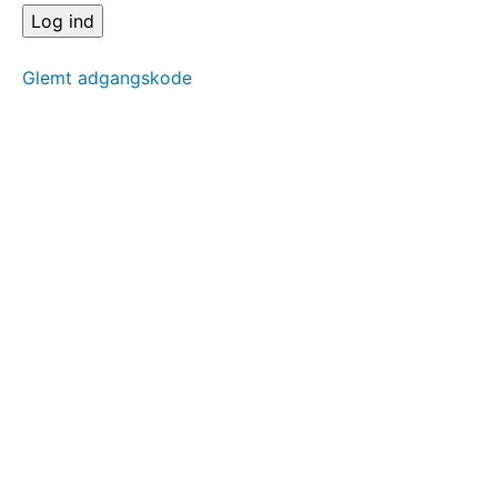
Øvre
ryg
Siden
Glemt adgangskode
-
Thorax
kyfose
Lænd
Hofte/balle
Nakke/hoved