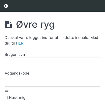
Return to course: Kursus
Kursus
Øvre ryg
Sådan
Du skal være logget ind for at se dette indhold. Med
kommer
dig til
HER!
du
i
Brugernavn
gang
Øvelser
Adgangskode
Brystkassen
og øvre ryg
(krumning
af øvre ryg)
Husk mig