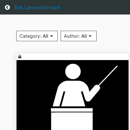
Return home
BALLancedanmark
Category:
All
Author:
All